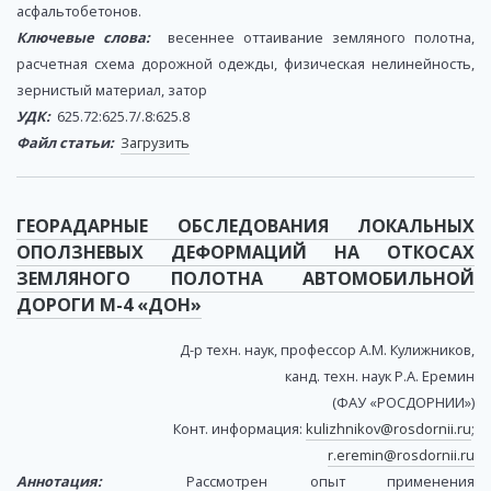
асфальтобетонов.
Ключевые слова:
весеннее оттаивание земляного полотна,
расчетная схема дорожной одежды, физическая нелинейность,
зернистый материал, затор
УДК:
625.72:625.7/.8:625.8
Файл статьи:
Загрузить
ГЕОРАДАРНЫЕ ОБСЛЕДОВАНИЯ ЛОКАЛЬНЫХ
ОПОЛЗНЕВЫХ ДЕФОРМАЦИЙ НА ОТКОСАХ
ЗЕМЛЯНОГО ПОЛОТНА АВТОМОБИЛЬНОЙ
ДОРОГИ М-4 «ДОН»
Д-р техн. наук, профессор А.М. Кулижников,
канд. техн. наук Р.А. Еремин
(ФАУ «РОСДОРНИИ»)
Конт. информация:
kulizhnikov@rosdornii.ru
;
r.eremin@rosdornii.ru
Аннотация:
Рассмотрен опыт применения