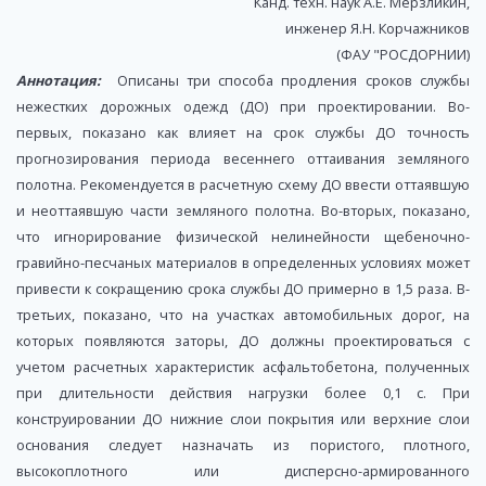
Канд. техн. наук А.Е. Мерзликин,
инженер Я.Н. Корчажников
(ФАУ "РОСДОРНИИ)
Аннотация:
Описаны три способа продления сроков службы
нежестких дорожных одежд (ДО) при проектировании. Во-
первых, показано как влияет на срок службы ДО точность
прогнозирования периода весеннего оттаивания земляного
полотна. Рекомендуется в расчетную схему ДО ввести оттаявшую
и неоттаявшую части земляного полотна. Во-вторых, показано,
что игнорирование физической нелинейности щебеночно-
гравийно-песчаных материалов в определенных условиях может
привести к сокращению срока службы ДО примерно в 1,5 раза. В-
третьих, показано, что на участках автомобильных дорог, на
которых появляются заторы, ДО должны проектироваться с
учетом расчетных характеристик асфальтобетона, полученных
при длительности действия нагрузки более 0,1 с. При
конструировании ДО нижние слои покрытия или верхние слои
основания следует назначать из пористого, плотного,
высокоплотного или дисперсно-армированного