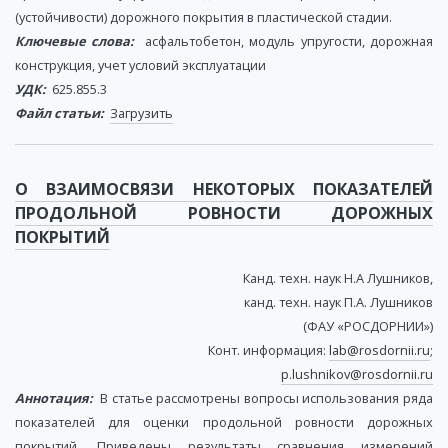
(устойчивости) дорожного покрытия в пластической стадии.
Ключевые слова:
асфальтобетон, модуль упругости, дорожная
конструкция, учет условий эксплуатации
УДК:
625.855.3
Файл статьи:
Загрузить
О ВЗАИМОСВЯЗИ НЕКОТОРЫХ ПОКАЗАТЕЛЕЙ
ПРОДОЛЬНОЙ РОВНОСТИ ДОРОЖНЫХ
ПОКРЫТИЙ
Канд. техн. наук Н.А Лушников,
канд. техн. наук П.А. Лушников
(ФАУ «РОСДОРНИИ»)
Конт. информация:
lab@rosdornii.ru
;
p.lushnikov@rosdornii.ru
Аннотация:
В статье рассмотрены вопросы использования ряда
показателей для оценки продольной ровности дорожных
покрытий. Приведены результаты сравнения измерений