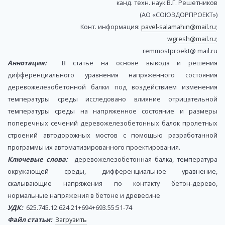
канд. техн. наук В.Г. Решетников
(АО «СОЮЗДОРПРОЕКТ»)
Конт. информация:
pavel-salamahin@mail.ru
;
wgresh@mail.ru
;
remmostproekt@ mail.ru
Аннотация:
В статье на основе вывода и решения
дифференциального уравнения напряженного состояния
деревожелезобетонной балки под воздействием изменения
температуры среды исследовано влияние отрицательной
температуры среды на напряженное состояние и размеры
поперечных сечений деревожелезобетонных балок пролетных
строений автодорожных мостов с помощью разработанной
программы их автоматизированного проектирования.
Ключевые слова:
деревожелезобетонная балка, температура
окружающей среды, дифференциальное уравнение,
скалывающие напряжения по контакту бетон-дерево,
нормальные напряжения в бетоне и древесине
УДК:
625.745.12:624.21+694+693.55:51-74
Файл статьи:
Загрузить