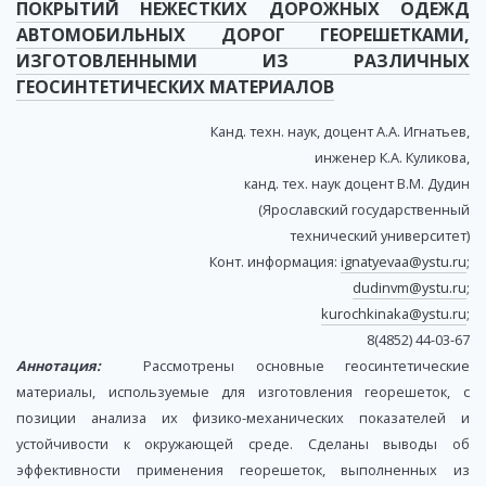
ПОКРЫТИЙ НЕЖЕСТКИХ ДОРОЖНЫХ ОДЕЖД
АВТОМОБИЛЬНЫХ ДОРОГ ГЕОРЕШЕТКАМИ,
ИЗГОТОВЛЕННЫМИ ИЗ РАЗЛИЧНЫХ
ГЕОСИНТЕТИЧЕСКИХ МАТЕРИАЛОВ
Канд. техн. наук, доцент А.А. Игнатьев,
инженер К.А. Куликова,
канд. тех. наук доцент В.М. Дудин
(Ярославский государственный
технический университет)
Конт. информация:
ignatyevaa@ystu.ru
;
dudinvm@ystu.ru
;
kurochkinaka@ystu.ru
;
8(4852) 44-03-67
Аннотация:
Рассмотрены основные геосинтетические
материалы, используемые для изготовления георешеток, с
позиции анализа их физико-механических показателей и
устойчивости к окружающей среде. Сделаны выводы об
эффективности применения георешеток, выполненных из