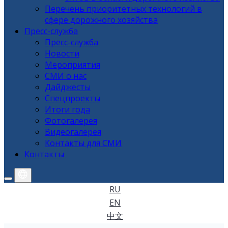
Перечень приоритетных технологий в
сфере дорожного хозяйства
Пресс-служба
Пресс-служба
Новости
Мероприятия
СМИ о нас
Дайджесты
Спецпроекты
Итоги года
Фотогалерея
Видеогалерея
Контакты для СМИ
Контакты
RU
EN
中文