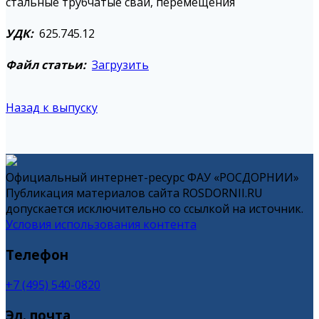
стальные трубчатые сваи, перемещения
УДК:
625.745.12
Файл статьи:
Загрузить
Назад к выпуску
Официальный интернет-ресурс ФАУ «РОСДОРНИИ»
Публикация материалов сайта ROSDORNII.RU
допускается исключительно со ссылкой на источник.
Условия использования контента
Телефон
+7 (495) 540-0820
Эл. почта