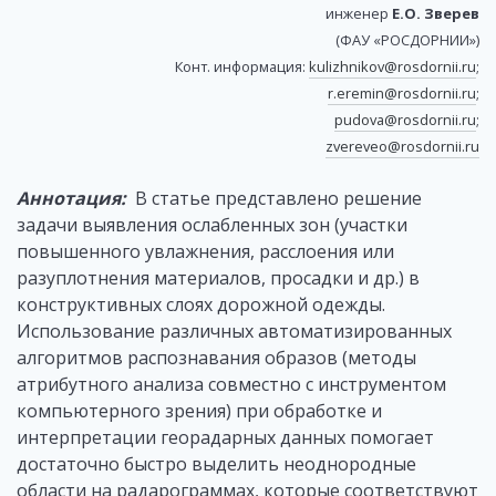
инженер
Е.О. Зверев
(ФАУ «РОСДОРНИИ»)
Конт. информация:
kulizhnikov@rosdornii.ru
;
r.eremin@rosdornii.ru
;
pudova@rosdornii.ru
;
zvereveo@rosdornii.ru
Аннотация:
В статье представлено решение
задачи выявления ослабленных зон (участки
повышенного увлажнения, расслоения или
разуплотнения материалов, просадки и др.) в
конструктивных слоях дорожной одежды.
Использование различных автоматизированных
алгоритмов распознавания образов (методы
атрибутного анализа совместно с инструментом
компьютерного зрения) при обработке и
интерпретации георадарных данных помогает
достаточно быстро выделить неоднородные
области на радарограммах, которые соответствуют