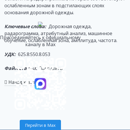
ослабленным зонам в подстилающих слоях
основания дорожной одежды.
Ключевые слова:
Дорожная одежда,
радарограмма, атрибутный анализ, машинное
Присоединяйтесь к официальному
обучение, ослабленная зона, амплитуда, частота.
каналу в Max
УДК:
625.8:550.8.053
Файл статьи:
Загрузить
Назад к выпуску
Перейти в Max