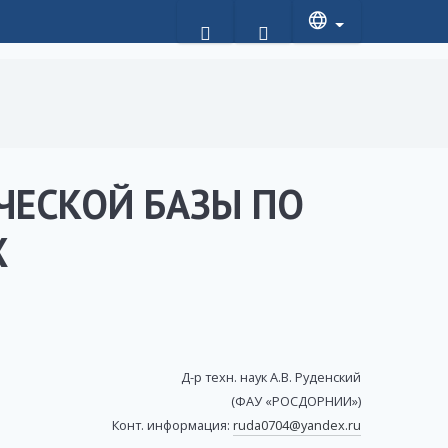
ЧЕСКОЙ БАЗЫ ПО
Х
Д-р техн. наук А.В. Руденский
(ФАУ «РОСДОРНИИ»)
Конт. информация:
ruda0704@yandex.ru