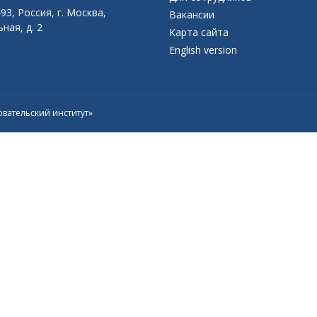
93, Россия, г. Москва,
Вакансии
ная, д. 2
Карта сайта
English version
вательский институт»
Присоединяйтесь к официальному
каналу в Max