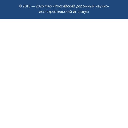
© 2015 — 2026 ФАУ «Российский дорожный научно-
исследовательский институт»
Присоединяйтесь к официальному
каналу в Max
Перейти в Max