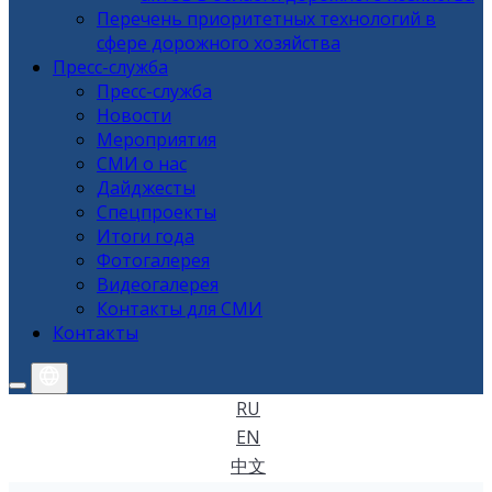
Перечень приоритетных технологий в
сфере дорожного хозяйства
Пресс-служба
Пресс-служба
Новости
Мероприятия
СМИ о нас
Дайджесты
Спецпроекты
Итоги года
Фотогалерея
Видеогалерея
Контакты для СМИ
Контакты
RU
EN
中文