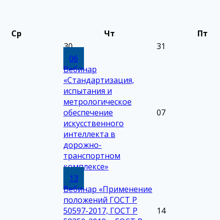
Ср
Чт
Пт
30
31
06
Вебинар
«Стандартизация,
испытания и
метрологическое
обеспечение
07
искусственного
интеллекта в
дорожно-
транспортном
комплексе»
13
Вебинар «Применение
положений ГОСТ Р
50597-2017, ГОСТ Р
14