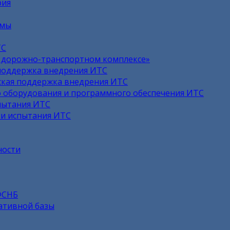
рия
емы
ТС
в дорожно-транспортном комплексе»
поддержка внедрения ИТС
кая поддержка внедрения ИТС
 оборудования и программного обеспечения ИТС
пытания ИТС
 и испытания ИТС
ности
ФСНБ
ативной базы