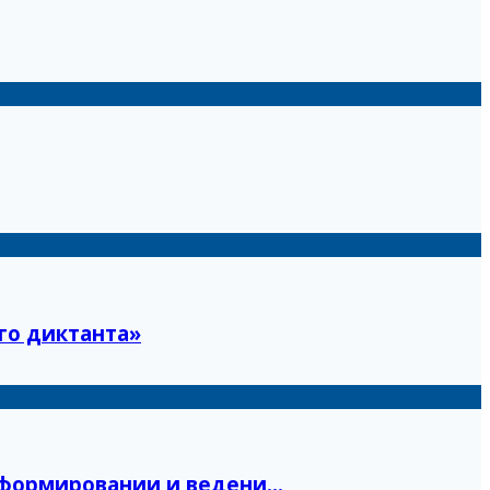
го диктанта»
формировании и ведени...