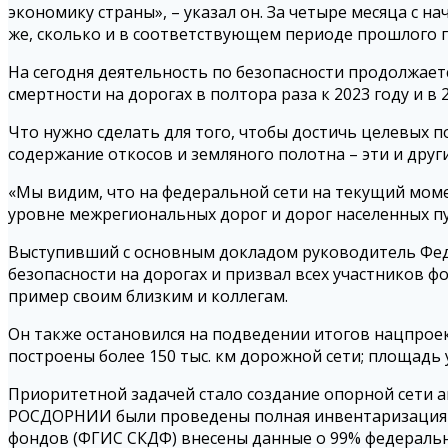
экономику страны», – указал он. За четыре месяца с н
же, сколько и в соответствующем периоде прошлого г
На сегодня деятельность по безопасности продолжает
смертности на дорогах в полтора раза к 2023 году и в 2
Что нужно сделать для того, чтобы достичь целевых п
содержание откосов и земляного полотна – эти и друг
«Мы видим, что на федеральной сети на текущий моме
уровне межрегиональных дорог и дорог населенных пу
Выступивший с основным докладом руководитель Фед
безопасности на дорогах и призвал всех участников 
пример своим близким и коллегам.
Он также остановился на подведении итогов нацпроек
построены более 150 тыс. км дорожной сети; площадь
Приоритетной задачей стало создание опорной сети а
РОСДОРНИИ были проведены полная инвентаризация д
фондов (ФГИС СКДФ) внесены данные о 99% федеральн