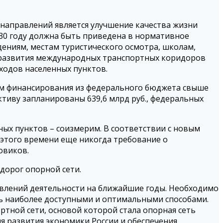
 направлений является улучшение качества жизни
2030 году должна быть приведена в нормативное
ждениям, местам туристического осмотра, школам,
а развития международных транспортных коридоров
бходов населенных пунктов.
ом финансирования из федерального бюджета свыше
ктиву запланированы 639,6 млрд руб., федеральных
ых пунктов – соизмерим. В соответствии с новым
 этого времени еще никогда требование о
овиков.
дорог опорной сети.
авлений деятельности на ближайшие годы. Необходимо
сь наиболее доступными и оптимальными способами.
тной сети, основой которой стала опорная сеть
я развития экономики России и обеспечения