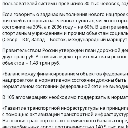
пользователей системы превысило 30 тыс. человек, за
Если говорить о задачах выполнения нового нацпроек
жителей в опорных населенных пунктах, число которых
состояние на 30%, а к 2036 году – на 60%. В центре 
спортивным учреждениям и прочим объектам социальн
(Север – Юг, Запад – Восток, международный маршрут 
Правительством России утвержден план дорожной де
двух трлн руб. В том числе для строительства и рек
объектов – 1,43 трлн руб.
«Баланс между финансированием объектов федеральног
нацпроектом в нормативном состоянии должны быть не
нормативном состоянии федеральной сети не выводил
В 105 агломерациях необходимо поддержать в нормати
«Развитие транспортной инфраструктуры на принципа
с помощью активизации транспортной инфраструктуры
На основе транспортно–экономического баланса опре
автомобильных дорог протяженностью 140,5 тыс. км.