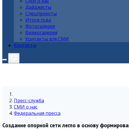
СМИ о нас
Дайджесты
Спецпроекты
Итоги года
Фотогалерея
Видеогалерея
Контакты для СМИ
Контакты
Пресс-служба
СМИ о нас
Федеральная пресса
Создание опорной сети легло в основу формирова