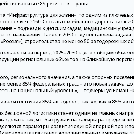
действованы все 89 регионов страны.
та «Инфраструктура для жизни», то одним из ключевых
 составляет 2160. Сеть автомобильных дорог в них к 
внимания – подъезды к детским садам, медицинским учре
ого назначения. Также к 2030 году поставлена задач
«Россия»), строительства не менее 50 автодорожных о
ятельности на период 2025–2030 годов с общим объем
онструкции региональных объектов на ближайшую перспе
о, регионального значения, а также опорных поселенн
 менее 85% федеральных трасс – это новая задача, до
ось на национальный уровень», – подчеркнул Роман Н
вном состоянии 85% автодорог, так же, как и 85% авто
х бесшовной логистики станет одним из главных напр
 сделать так, чтобы грузы и пассажиры распределяли
деляются параметры развития единой опорной транспор
 Их модернизация станет дополнительным импульсом дл