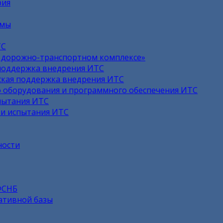
рия
емы
ТС
в дорожно-транспортном комплексе»
поддержка внедрения ИТС
кая поддержка внедрения ИТС
 оборудования и программного обеспечения ИТС
пытания ИТС
 и испытания ИТС
ности
ФСНБ
ативной базы