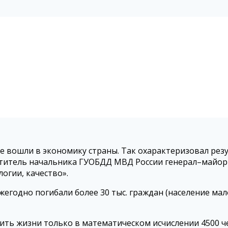
е вошли в экономику страны. Так охарактеризовал рез
ститель начальника ГУОБДД МВД России генерал–майор
огии, качество».
жегодно погибали более 30 тыс. граждан (население мало
ить жизни только в математическом исчислении 4500 ч