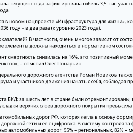
ачала текущего года зафиксирована гибель 3,5 тыс. уч
ода.
ся в новом нацпроекте «Инфраструктура для жизни», 
036 году – в два раза (к уровню 2023 года).
оказателей? В частности, очень многое зависит от сост
ие элементы должны находиться в нормативном состояни
нт смертность снизилась на 16%, это позитивный моме
нктов», – отметил Олег Понарьин.
ерального дорожного агентства Роман Новиков также
форума и участников движения начать с себя, соблюдая
та БКД: за шесть лет в стране были отремонтированы, 
 укладки верхних слоев дорожного покрытия превысила 
втомобильных дорог РФ, которая легла в основу форми
орожной сети и ее оцифровка. В систему контроля за
ых автомобильных дорог, 95% – региональных, 82% – м