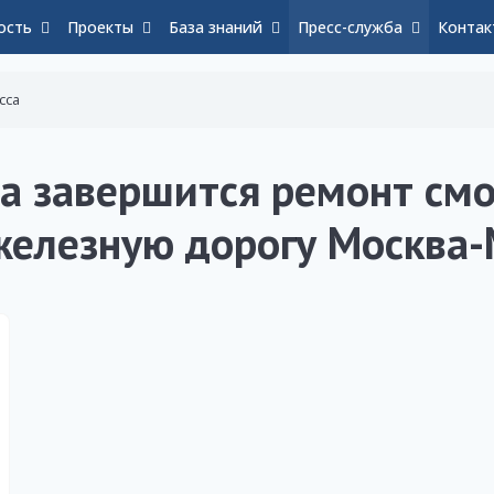
ость
Проекты
База знаний
Пресс-служба
Контак
сса
да завершится ремонт см
железную дорогу Москва