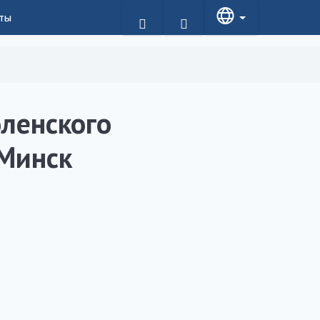
ты
оленского
-Минск