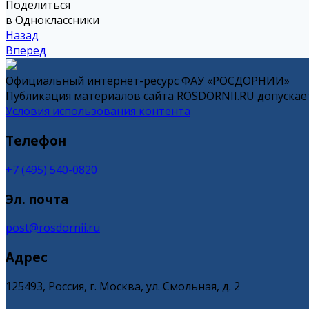
Поделиться
в Одноклассники
Назад
Вперед
Официальный интернет-ресурс ФАУ «РОСДОРНИИ»
Публикация материалов сайта ROSDORNII.RU допускает
Условия использования контента
Телефон
+7 (495) 540-0820
Эл. почта
post@rosdornii.ru
Адрес
125493, Россия, г. Москва, ул. Смольная, д. 2