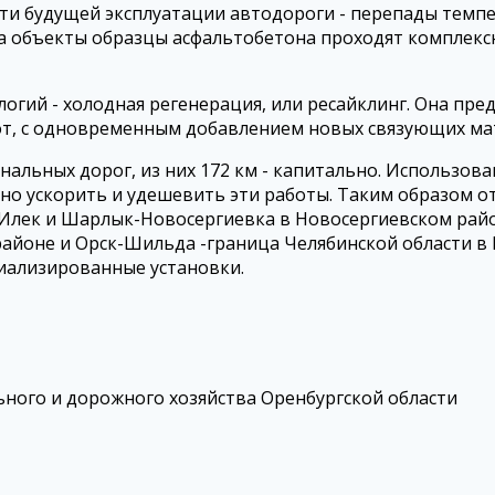
ти будущей эксплуатации автодороги - перепады темпе
а объекты образцы асфальтобетона проходят комплекс
огий - холодная регенерация, или ресайклинг. Она пр
бот, с одновременным добавлением новых связующих ма
нальных дорог, из них 172 км - капитально. Использов
но ускорить и удешевить эти работы. Таким образом о
-Илек и Шарлык-Новосергиевка в Новосергиевском райо
йоне и Орск-Шильда -граница Челябинской области в 
иализированные установки.
ого и дорожного хозяйства Оренбургской области