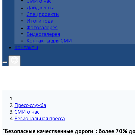
СМИ о нас
Дайджесты
Спецпроекты
Итоги года
Фотогалерея
Видеогалерея
Контакты для СМИ
Контакты
Пресс-служба
СМИ о нас
Региональная пресса
"Безопасные качественные дороги": более 70% 