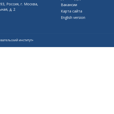
93, Россия, г. Москва,
Вакансии
ная, д. 2
Карта сайта
English version
вательский институт»
Присоединяйтесь к официальному
каналу в Max