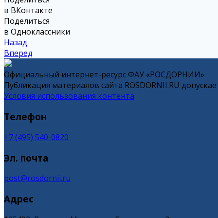
в ВКонтакте
Поделиться
в Одноклассники
Назад
Вперед
Официальный интернет-ресурс ФАУ «РОСДОРНИИ»
Публикация материалов сайта ROSDORNII.RU допускает
Условия использования контента
Телефон
+7 (495) 540-0820
Эл. почта
post@rosdornii.ru
Адрес