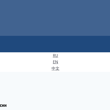
RU
EN
中文
сии