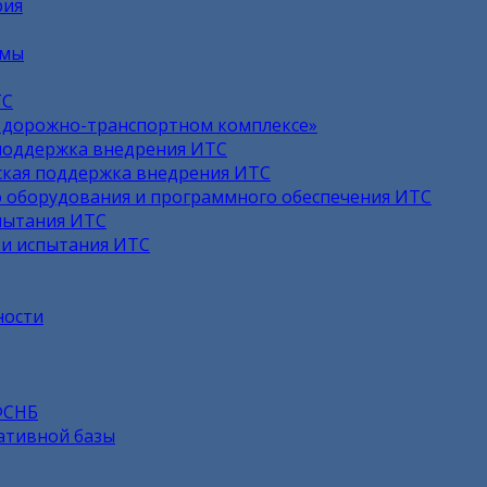
рия
емы
ТС
в дорожно-транспортном комплексе»
поддержка внедрения ИТС
кая поддержка внедрения ИТС
 оборудования и программного обеспечения ИТС
пытания ИТС
 и испытания ИТС
ности
ФСНБ
ативной базы