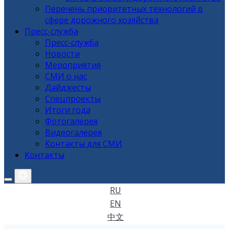
Перечень приоритетных технологий в
сфере дорожного хозяйства
Пресс-служба
Пресс-служба
Новости
Мероприятия
СМИ о нас
Дайджесты
Спецпроекты
Итоги года
Фотогалерея
Видеогалерея
Контакты для СМИ
Контакты
RU
EN
中文