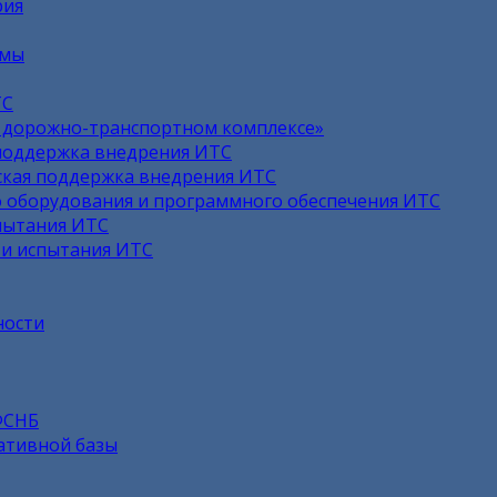
рия
емы
ТС
в дорожно-транспортном комплексе»
поддержка внедрения ИТС
кая поддержка внедрения ИТС
 оборудования и программного обеспечения ИТС
пытания ИТС
 и испытания ИТС
ности
ФСНБ
ативной базы