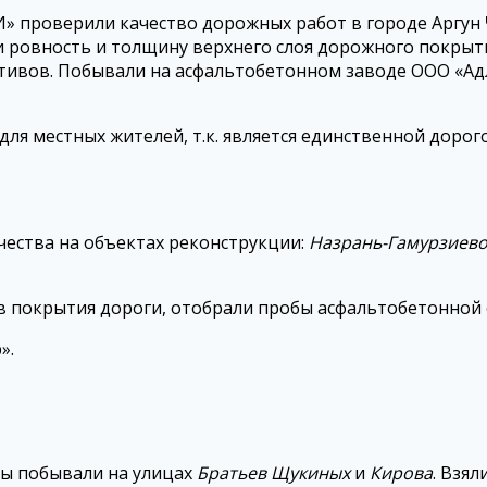
 проверили качество дорожных работ в городе Аргун
и ровность и толщину верхнего слоя дорожного покрыт
ктивов. Побывали на асфальтобетонном заводе ООО «Ад
ля местных жителей, т.к. является единственной дорог
чества на объектах реконструкции:
Назрань-Гамурзиев
 покрытия дороги, отобрали пробы асфальтобетонной с
».
ы побывали на улицах
Братьев Щукиных
и
Кирова
. Взя