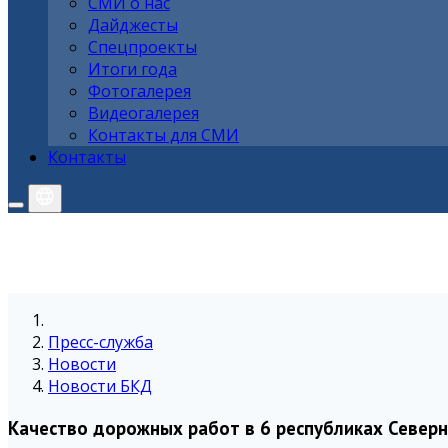
СМИ о нас
Дайджесты
Спецпроекты
Итоги года
Фотогалерея
Видеогалерея
Контакты для СМИ
Контакты
Пресс-служба
Новости
Новости БКД
Качество дорожных работ в 6 республиках Север