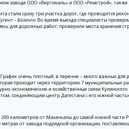
ном заводе ООО «Вертикаль» и ООО «Ремстрой», также
та стали сразу три участка дорог, где проводится реко
угент – Безенги
. Во время выезда специалисты провер
сь для дорожных работ; проверили места хранения стр
. График очень плотный, в перечне – много важных для р
оторая проходит через территорию 7 муниципальных ра
урно-экономические и хозяйственные связи Кулинского 
утом, соединяющим центр Дагестана с его южной часть
 200 километров от Махачкалы до самой южной части Р
00 метрах от завода подрядной организации, поставля