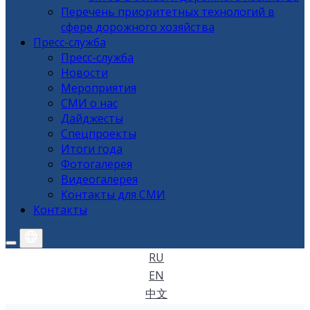
Перечень приоритетных технологий в
сфере дорожного хозяйства
Пресс-служба
Пресс-служба
Новости
Мероприятия
СМИ о нас
Дайджесты
Спецпроекты
Итоги года
Фотогалерея
Видеогалерея
Контакты для СМИ
Контакты
RU
EN
中文