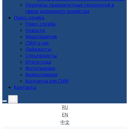
Перечень приоритетных технологий в
сфере дорожного хозяйства
Пресс-служба
Пресс-служба
Новости
Мероприятия
СМИ о нас
Дайджесты
Спецпроекты
Итоги года
Фотогалерея
Видеогалерея
Контакты для СМИ
Контакты
RU
EN
中文