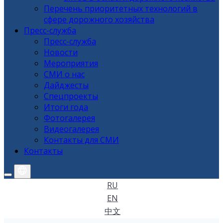
Перечень приоритетных технологий в
сфере дорожного хозяйства
Пресс-служба
Пресс-служба
Новости
Мероприятия
СМИ о нас
Дайджесты
Спецпроекты
Итоги года
Фотогалерея
Видеогалерея
Контакты для СМИ
Контакты
RU
EN
中文