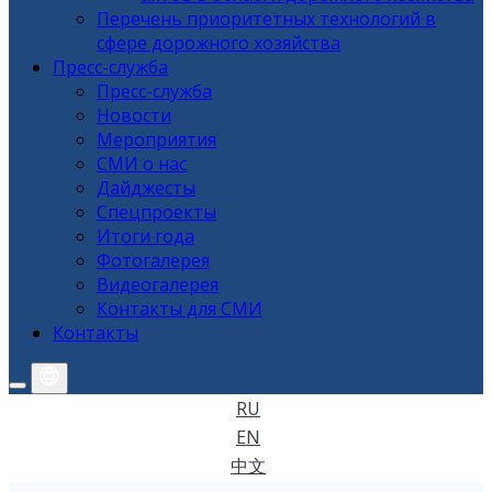
Перечень приоритетных технологий в
сфере дорожного хозяйства
Пресс-служба
Пресс-служба
Новости
Мероприятия
СМИ о нас
Дайджесты
Спецпроекты
Итоги года
Фотогалерея
Видеогалерея
Контакты для СМИ
Контакты
RU
EN
中文