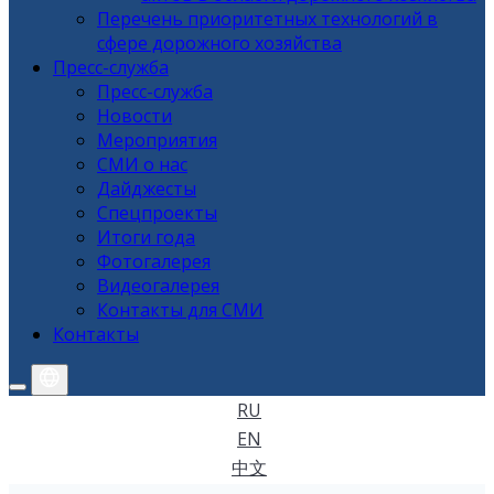
Перечень приоритетных технологий в
сфере дорожного хозяйства
Пресс-служба
Пресс-служба
Новости
Мероприятия
СМИ о нас
Дайджесты
Спецпроекты
Итоги года
Фотогалерея
Видеогалерея
Контакты для СМИ
Контакты
RU
EN
中文