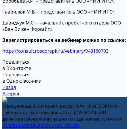
Воробьев А.И. – представитель ООО «НИИ ИТС»;
Гаврилюк М.В. – представитель ООО «НИИ ИТС»;
Давидчук М.С. – начальник проектного отдела ООО
«Ван Вижен Форсайт».
Зарегистрироваться на вебинар можно по ссылке:
https://consult.rosdorspk.ru/vebinary/948160793
Поделиться
в ВКонтакте
Поделиться
в Одноклассники
Назад
Вперед
Официальный интернет-ресурс ФАУ «РОСДОРНИИ»
Публикация материалов сайта ROSDORNII.RU
допускается исключительно со ссылкой на источник.
Условия использования контента