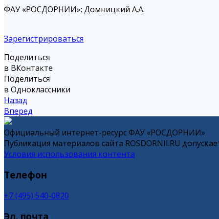
ФАУ «РОСДОРНИИ»: Домницкий А.А.
Зарегистрироваться
Поделиться
в ВКонтакте
Поделиться
в Одноклассники
Назад
Вперед
Официальный интернет-ресурс ФАУ «РОСДОРНИИ»
Публикация материалов сайта ROSDORNII.RU допускает
Условия использования контента
Телефон
+7 (495) 540-0820
Эл. почта