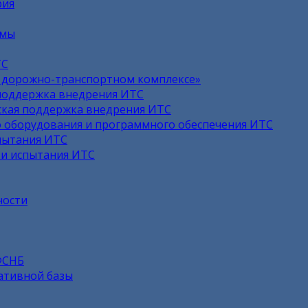
рия
емы
ТС
в дорожно-транспортном комплексе»
поддержка внедрения ИТС
кая поддержка внедрения ИТС
 оборудования и программного обеспечения ИТС
пытания ИТС
 и испытания ИТС
ности
ФСНБ
ативной базы