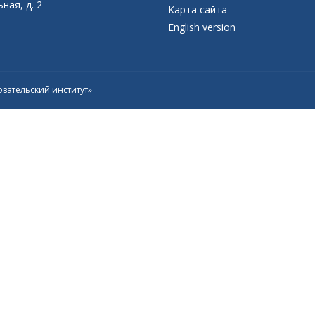
ная, д. 2
Карта сайта
English version
вательский институт»
Присоединяйтесь к официальному
каналу в Max