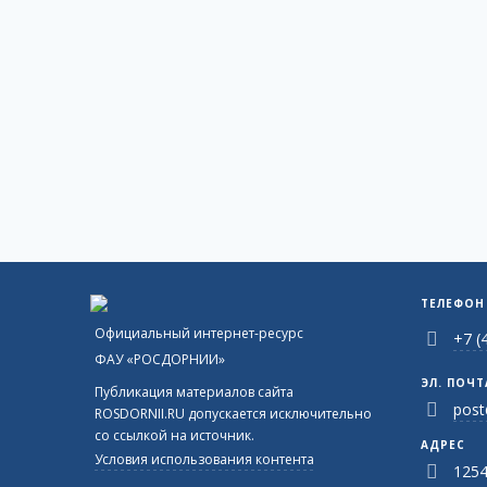
ТЕЛЕФОН
Официальный интернет-ресурс
+7 (
ФАУ «РОСДОРНИИ»
ЭЛ. ПОЧТ
Публикация материалов сайта
post
ROSDORNII.RU допускается исключительно
со ссылкой на источник.
АДРЕС
Условия использования контента
1254