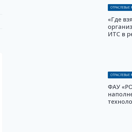
ОТРАСЛЕВЫЕ
«Где вз
органи
ИТС в р
ОТРАСЛЕВЫЕ
ФАУ «Р
наполн
технол