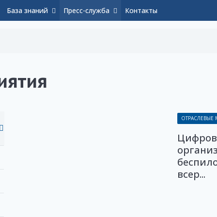
База знаний
Пресс-служба
Контакты
иятия
ОТРАСЛЕВЫЕ
Цифрова
органи
беспило
всер...