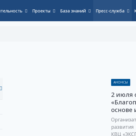
тельность
Проекты
База знаний
Пресс-служба
АНОНСЫ
2 июля 
«Благо
основе 
Организа
развития
КВЦ «ЭКС