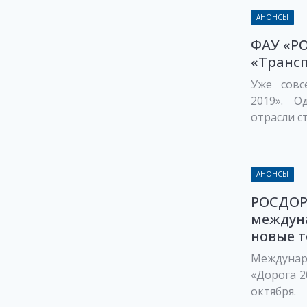
АНОНСЫ
ФАУ «Р
«Трансп
Уже совс
2019». 
отрасли ст
АНОНСЫ
РОСДОР
междуна
новые т
Междуна
«Дорога 2
октября.