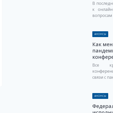
В послед
к онлайн
вопросам 
АНОНСЫ
Как мен
пандем
конфер
Все кр
конференц
связи с па
АНОНСЫ
Федера
исполн