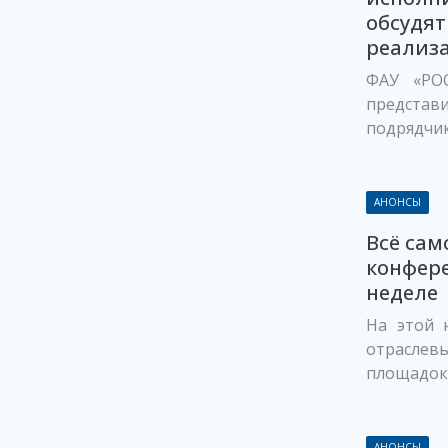
обсудят
реализа
ФАУ «РО
предста
подрядчи
АНОНСЫ
Всё сам
конфер
неделе
На этой 
отраслевы
площадок 
АНОНСЫ