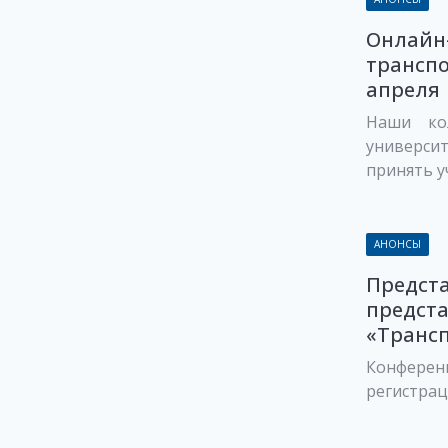
Онлайн
транспо
апреля
Наши кол
универс
принять у
АНОНСЫ
Предст
предст
«Трансп
Конферен
регистрац