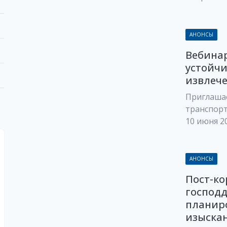
АНОНСЫ
Вебинар
устойчи
извлеч
Приглаша
транспор
10 июня 20
АНОНСЫ
Пост-ко
господ
планир
изыскани