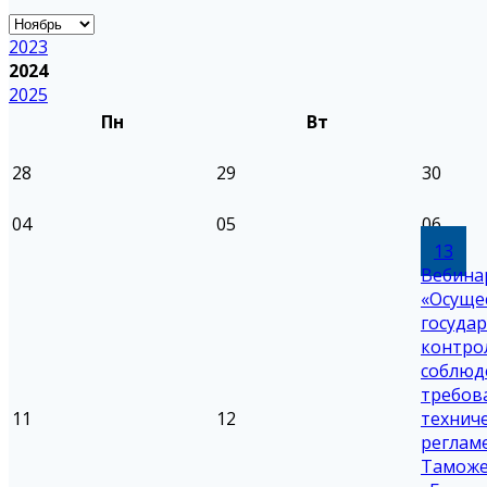
2023
2024
2025
Пн
Вт
28
29
30
04
05
06
13
Вебина
«Осуще
госуда
контро
соблюд
требов
11
12
технич
реглам
Таможе