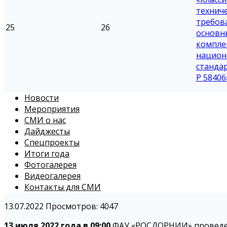
технич
требов
25
26
основн
компле
национ
станда
Р 58406
Новости
Мероприятия
СМИ о нас
Дайджесты
Спецпроекты
Итоги года
Фотогалерея
Видеогалерея
Контакты для СМИ
13.07.2022
Просмотров: 4047
13 июля 2022 года в 09:00
ФАУ «РОСДОРНИИ» проведет 