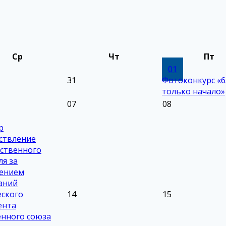
Ср
Чт
Пт
01
31
Фотоконкурс «6
только начало»
07
08
р
ствление
рственного
ля за
ением
аний
еского
14
15
ента
нного союза