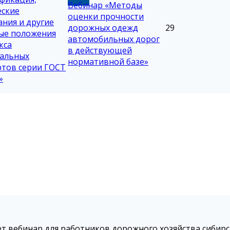
Вебинар «Методы
еские
оценки прочности
ания и другие
дорожных одежд
29
ые положения
автомобильных дорог
кса
в действующей
альных
нормативной базе»
ртов серии ГОСТ
»
вебинар для работников дорожного хозяйства сибирс