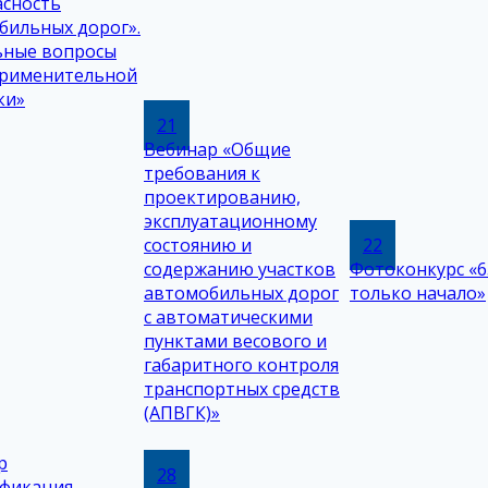
асность
бильных дорог».
ьные вопросы
рименительной
ки»
21
Вебинар «Общие
требования к
проектированию,
эксплуатационному
состоянию и
22
содержанию участков
Фотоконкурс «6
автомобильных дорог
только начало»
с автоматическими
пунктами весового и
габаритного контроля
транспортных средств
(АПВГК)»
р
28
ификация,