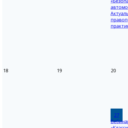
«Безоп
автомо
Актуал
правоп
практи
18
19
20
27
Вебина
«Класс