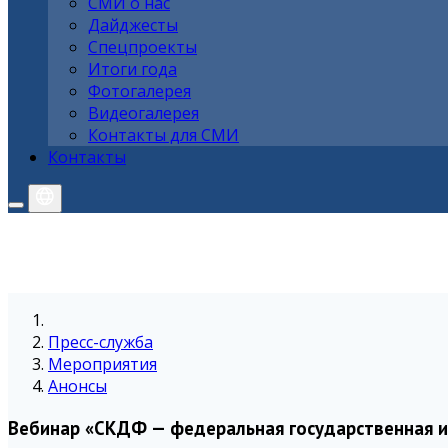
СМИ о нас
Дайджесты
Спецпроекты
Итоги года
Фотогалерея
Видеогалерея
Контакты для СМИ
Контакты
Пресс-служба
Мероприятия
Анонсы
Вебинар «СКДФ — федеральная государственная 