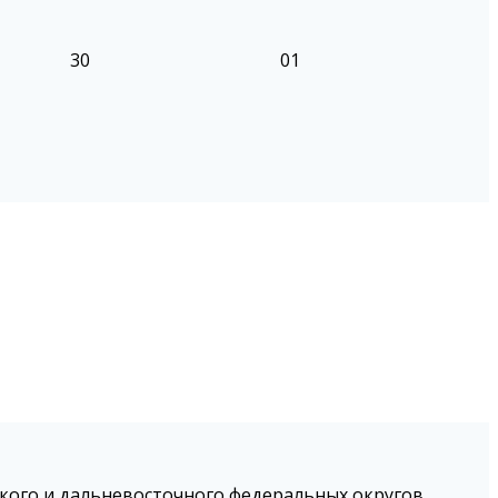
30
01
кого и дальневосточного федеральных округов