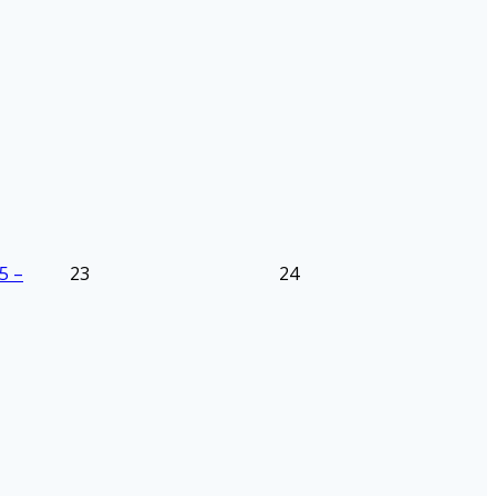
5 –
23
24