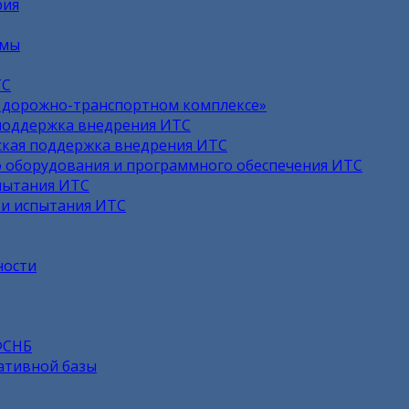
рия
емы
ТС
в дорожно-транспортном комплексе»
поддержка внедрения ИТС
кая поддержка внедрения ИТС
 оборудования и программного обеспечения ИТС
пытания ИТС
 и испытания ИТС
ности
ФСНБ
ативной базы