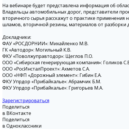
На вебинаре будет представлена информация об обла
Владельцы автомобильных дорог, представители про
вторичного сырья расскажут о практике применения 
шламов, вторичной резины, материалов от разборки 
Докладчики:
ФАУ «РОСДОРНИИ»: Михайленко М.В.
ГК «Автодор»: Могильный К.В.
ФКУ «Поволжуправтодор»: Щеглов П.О.
ООО «Сибирская генерирующая компания»: Голиков С.В
ООО «РосИнсталПроект»: Ахметов С.А.
ООО «НФП «Дорожный элемент»: Гибин Е.А.
ФКУ Упрдор «Прибайкалье»: Абрамчик Б.М.
ФКУ Упрдор «Прибайкалье»: Григорьев М.А.
Зарегистрироваться
Поделиться
в ВКонтакте
Поделиться
в Одноклассники