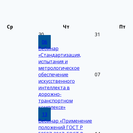
Ср
Чт
Пт
30
31
06
Вебинар
«Стандартизация,
испытания и
метрологическое
обеспечение
07
искусственного
интеллекта в
дорожно-
транспортном
комплексе»
13
Вебинар «Применение
положений ГОСТ Р