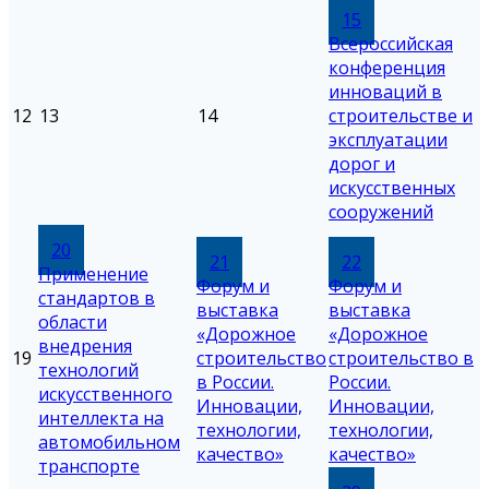
15
Всероссийская
конференция
инноваций в
12
13
14
строительстве и
эксплуатации
дорог и
искусственных
сооружений
20
21
22
Применение
Форум и
Форум и
стандартов в
выставка
выставка
области
«Дорожное
«Дорожное
внедрения
19
строительство
строительство в
технологий
в России.
России.
искусственного
Инновации,
Инновации,
интеллекта на
технологии,
технологии,
автомобильном
качество»
качество»
транспорте