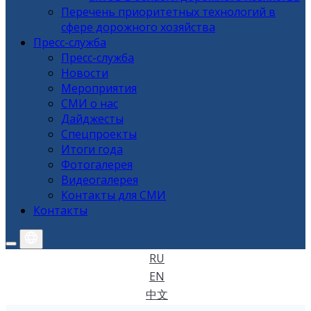
Перечень приоритетных технологий в
сфере дорожного хозяйства
Пресс-служба
Пресс-служба
Новости
Мероприятия
СМИ о нас
Дайджесты
Спецпроекты
Итоги года
Фотогалерея
Видеогалерея
Контакты для СМИ
Контакты
RU
EN
中文