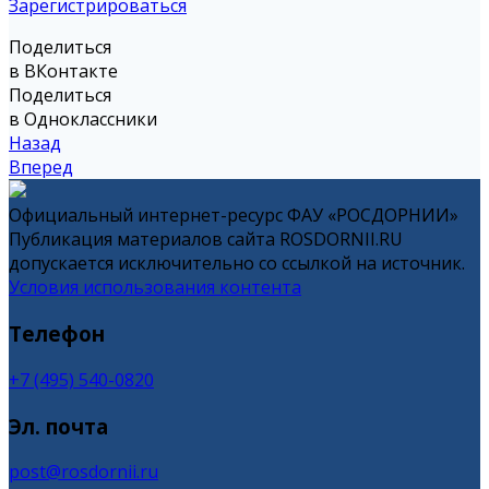
Зарегистрироваться
Поделиться
в ВКонтакте
Поделиться
в Одноклассники
Назад
Вперед
Официальный интернет-ресурс ФАУ «РОСДОРНИИ»
Публикация материалов сайта ROSDORNII.RU
допускается исключительно со ссылкой на источник.
Условия использования контента
Телефон
+7 (495) 540-0820
Эл. почта
post@rosdornii.ru