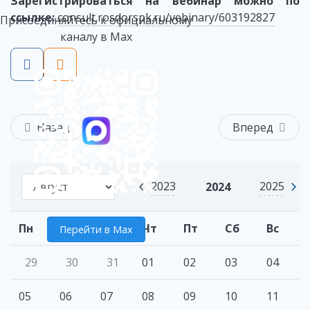
Зарегистрироваться на вебинар можно по
ссылке:
consult.rosdorspk.ru/vebinary/603192827
Присоединяйтесь к официальному
каналу в Max
Назад
Вперед
2023
2025
2024
Пн
Вт
Ср
Чт
Пт
Сб
Вс
Перейти в Max
29
30
31
01
02
03
04
05
06
07
08
09
10
11