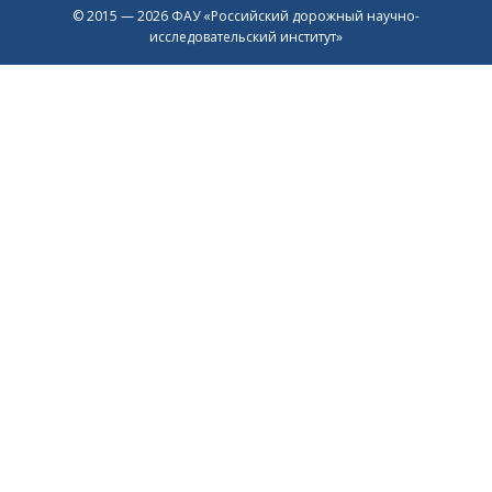
© 2015 — 2026 ФАУ «Российский дорожный научно-
исследовательский институт»
Присоединяйтесь к официальному
каналу в Max
Перейти в Max