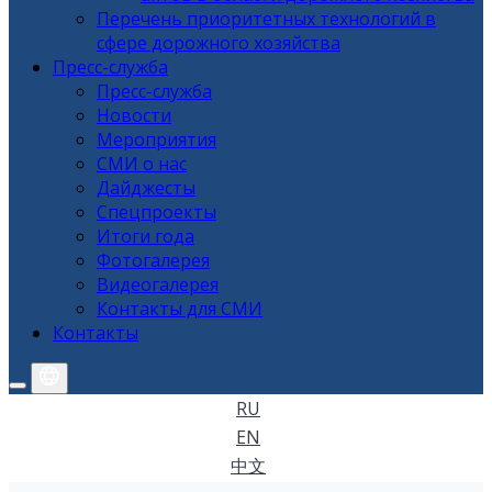
Перечень приоритетных технологий в
сфере дорожного хозяйства
Пресс-служба
Пресс-служба
Новости
Мероприятия
СМИ о нас
Дайджесты
Спецпроекты
Итоги года
Фотогалерея
Видеогалерея
Контакты для СМИ
Контакты
RU
EN
中文