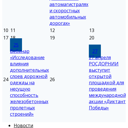
автомагистралях
и скоростных
автомобильных
дорогах»
10
11
12
13
17
18
19
20
25
Вебинар
27
«Исследование
27 апреля
влияния
РОСДОРНИИ
дополнительных
выступит
слоев дорожной
открытой
24
26
одежды на
площадкой для
несущую
проведения
способность
международной
железобетонных
акции «Диктант
пролетных
Победы»
строений»
Новости