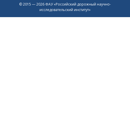
© 2015 — 2026 ФАУ «Российский дорожный научно-
исследовательский институт»
Присоединяйтесь к официальному
каналу в Max
Перейти в Max