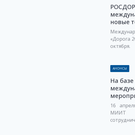
РОСДОР
междуна
новые т
Междуна
«Дорога 2
октября.
АНОНСЫ
На базе
междун
меропр
16 апрел
МИИТ п
сотруднич