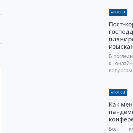
АНОНСЫ
Пост-ко
господ
планир
изыскани
В послед
к онлайн
вопросам 
АНОНСЫ
Как мен
пандем
конфер
Все кр