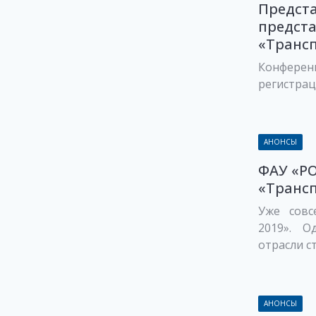
Предст
предст
«Трансп
Конферен
регистрац
АНОНСЫ
ФАУ «Р
«Трансп
Уже совс
2019». 
отрасли ст
АНОНСЫ