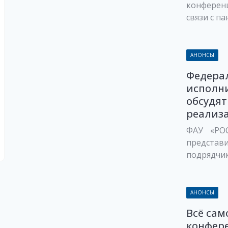
конференц
связи с па
АНОНСЫ
Федера
исполн
обсудят
реализа
ФАУ «РО
предста
подрядчи
АНОНСЫ
Всё сам
конфер