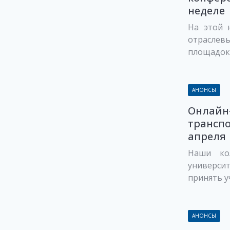
неделе
На этой 
отраслевы
площадок 
АНОНСЫ
Онлайн
транспо
апреля
Наши кол
универс
принять у
АНОНСЫ