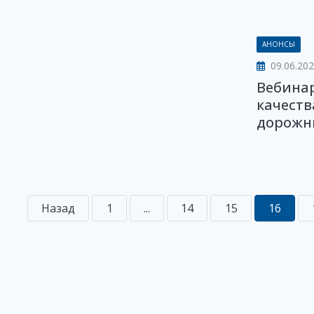
АНОНСЫ
09.06.20
Вебина
качест
дорожн
Назад
1
...
14
15
16