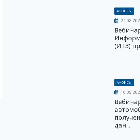
АНОНСЫ
24.08.20
Вебинар
Информ
(ИТЗ) п
АНОНСЫ
16.08.20
Вебина
автомоб
получен
дан...