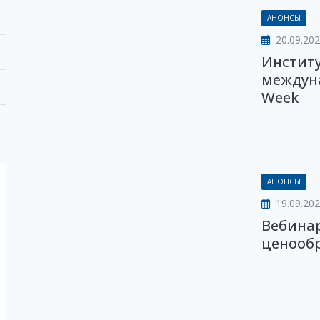
АНОНСЫ
20.09.202
Институ
междуна
Week
АНОНСЫ
19.09.20
Вебина
ценообр