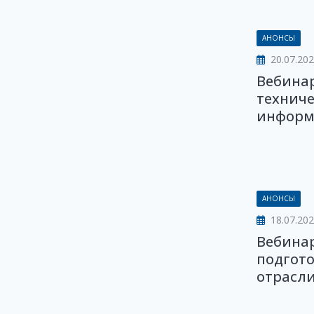
АНОНСЫ
20.07.20
Вебинар
технич
информ
АНОНСЫ
18.07.20
Вебинар
подгот
отрасли