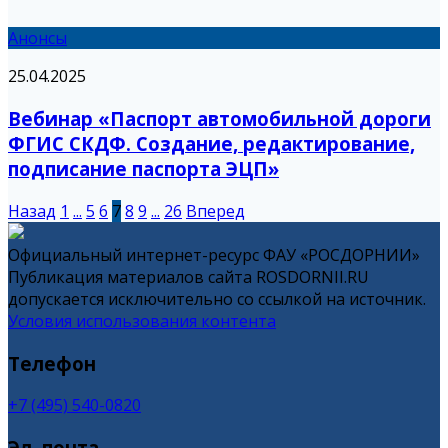
Анонсы
25.04.2025
Вебинар «Паспорт автомобильной дороги
ФГИС СКДФ. Создание, редактирование,
подписание паспорта ЭЦП»
Назад
1
...
5
6
7
8
9
...
26
Вперед
Официальный интернет-ресурс ФАУ «РОСДОРНИИ»
Публикация материалов сайта ROSDORNII.RU
допускается исключительно со ссылкой на источник.
Условия использования контента
Телефон
+7 (495) 540-0820
Эл. почта