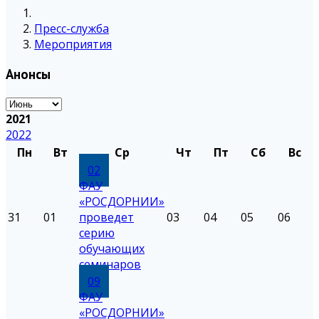
Пресс-служба
Мероприятия
Анонсы
2021
2022
Пн
Вт
Ср
Чт
Пт
Сб
Вс
02
ФАУ
«РОСДОРНИИ»
31
01
проведет
03
04
05
06
серию
обучающих
семинаров
09
ФАУ
«РОСДОРНИИ»