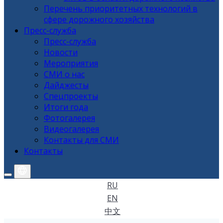
Перечень приоритетных технологий в
сфере дорожного хозяйства
Пресс-служба
Пресс-служба
Новости
Мероприятия
СМИ о нас
Дайджесты
Спецпроекты
Итоги года
Фотогалерея
Видеогалерея
Контакты для СМИ
Контакты
RU
EN
中文