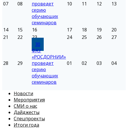
07
08
проведет
10
11
12
13
серию
обучающих
семинаров
14
15
16
17
18
19
20
21
22
23
24
25
26
27
30
ФАУ
«РОСДОРНИИ»
28
29
проведет
01
02
03
04
серию
обучающих
семинаров
Новости
Мероприятия
СМИ о нас
Дайджесты
Спецпроекты
Итоги года