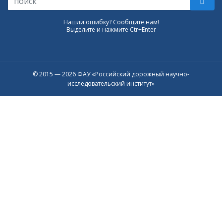
Нашли ошибку? Сообщите нам!
Выделите и нажмите Ctr+Enter
© 2015 — 2026 ФАУ «Российский дорожный научно-
исследовательский институт»
Присоединяйтесь к официальному
каналу в Max