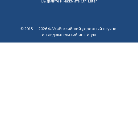
Выделите и нажмите Ctr+Enter
© 2015 — 2026 ФАУ «Российский дорожный научно-
исследовательский институт»
Присоединяйтесь к официальному
каналу в Max