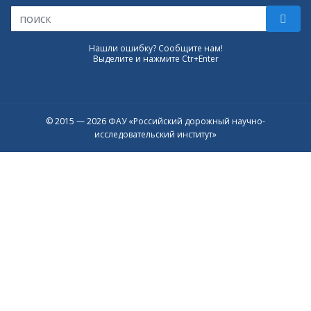
Нашли ошибку? Сообщите нам!
Выделите и нажмите Ctr+Enter
© 2015 — 2026 ФАУ «Российский дорожный научно-
исследовательский институт»
Присоединяйтесь к официальному
каналу в Max