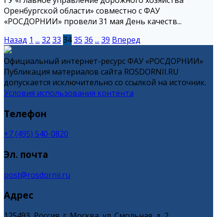
Оренбургской области» совместно с ФАУ
«РОСДОРНИИ» провели 31 мая День качеств...
Назад
1
...
32
33
34
35
36
...
39
Вперед
Официальный интернет-ресурс ФАУ «РОСДОРНИИ»
Публикация материалов сайта ROSDORNII.RU
допускается исключительно со ссылкой на источник.
Условия использования контента
Телефон
+7 (495) 540-0820
Эл. почта
post@rosdornii.ru
Адрес
125493, Россия, г. Москва, ул. Смольная, д. 2