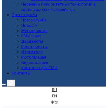
Перечень приоритетных технологий в
сфере дорожного хозяйства
Пресс-служба
Пресс-служба
Новости
Мероприятия
СМИ о нас
Дайджесты
Спецпроекты
Итоги года
Фотогалерея
Видеогалерея
Контакты для СМИ
Контакты
RU
EN
中文