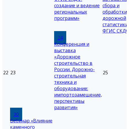
создание и ведение
сбора и
региональных
обработки
программ»
дорожной
статистики
ФГИС СКДФ
24
Конференция и
выставка
«Дорожное
строительство в
России. Дорожно-
22
23
25
строительная
техника и
оборудование:
импортозамещение,
перспективы
развития»
30
Вебинар «Влияние
каменного